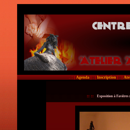
Agenda
Inscription
Ate
.. :: |
| :: |
| :: |
::
::
Exposition à Favières 