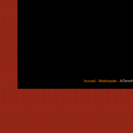
Accueil
-
Webmaster
-
AlTerre